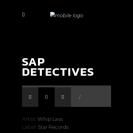
SAP
DETECTIVES
/
Artist:
Whip Lass
Label:
Star Records