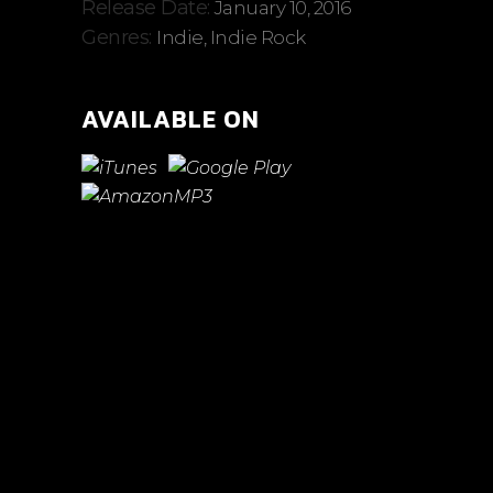
Release Date:
January 10, 2016
Genres:
Indie, Indie Rock
AVAILABLE ON
Nam vehicula commodo pulvinar.
Morbi vel luctus dui. Maecenas
faucibus dignissim ante, et
sollicitudin eros rutrum viverra. Sed
viverra leo eget aliquam ultricies.
Lorem ipsum dolor sit amet,
consectetur.